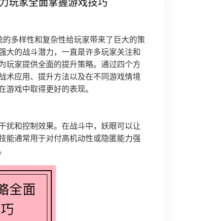
助力玩家全面掌握游戏技巧
系统的多样性和复杂性给玩家带来了巨大的策
强大的战斗潜力，一直是许多玩家关注和
为玩家提供全面的提升策略。通过四个方
战术应用、提升方法以及在不同游戏情境
在游戏中取得更好的表现。
干扰和控制效果。在战斗中，妖眼可以让
技能通常用于对付高机动性或隐匿能力强
。