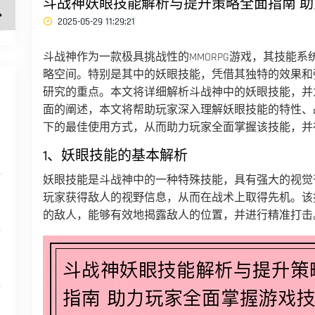
斗战神妖眼技能解析与提升策略全面指南 
2025-05-29 11:29:21
斗战神作为一款极具挑战性的MMORPG游戏，其技能
略空间。特别是其中的妖眼技能，凭借其独特的效果和
研究的重点。本文将详细解析斗战神中的妖眼技能，并
面的阐述，本文将帮助玩家深入理解妖眼技能的特性、
下的最佳使用方式，从而助力玩家全面掌握该技能，并
1、妖眼技能的基本解析
妖眼技能是斗战神中的一种特殊技能，具有强大的视觉
玩家获得敌人的视野信息，从而在战术上取得先机。该
的敌人，能够有效地揭露敌人的位置，并进行精准打击