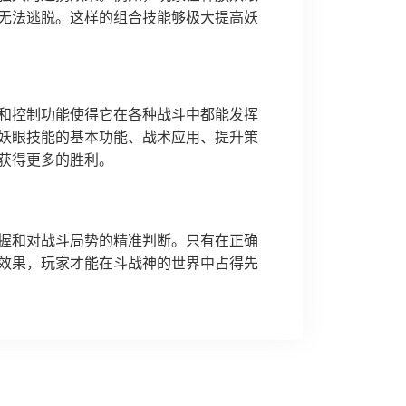
无法逃脱。这样的组合技能够极大提高妖
和控制功能使得它在各种战斗中都能发挥
妖眼技能的基本功能、战术应用、提升策
获得更多的胜利。
握和对战斗局势的精准判断。只有在正确
效果，玩家才能在斗战神的世界中占得先