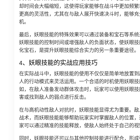
却时间会大幅缩短，这使得玩家能够在战斗中更加频繁
更高的灵活性，尤其在与敌人展开快速决斗时，能够充
机。
最后，妖眼技能的特殊效果可以通过装备和宝石等系统
妖眼技能的控制时间或增强敌人的负面状态，使妖眼技
化宝石，是提升妖眼技能综合实力的另一条重要途径。
4、妖眼技能的实战应用技巧
在实际战斗中，妖眼技能的使用不仅仅是简单地放置到
人的行动模式来灵活运用。一个合适的时机使用妖眼技
如，在敌人准备发动群体攻击时，玩家可以使用妖眼技
害或找到敌人的弱点进行反击。
在与高机动性敌人对抗时，妖眼技能显得尤为重要。敌
战术，而妖眼技能能够帮助玩家实时掌握敌人的位置，
家可以通过精准的技能释放，使敌人始终处于自己的视
同时，妖眼技能还可以与其他控制技能进行配合，形成