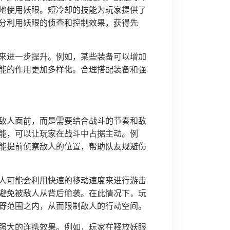
地使用妖眼。短冷却的技能为玩家提供了
分利用妖眼的侦查和控制效果，获得先
来进一步提升。例如，某些装备可以增加
能的作用更加多样化。合理搭配装备和强
敌人面前，而是需要结合战斗的节奏和敌
能，可以让玩家在战斗中占据主动。例
能提前侦察敌人的位置，帮助队友规避伤
人可能会利用快速的移动速度来进行游击
避免被敌人从背后偷袭。在此情况下，玩
野范围之内，从而限制敌人的行动空间。
强大的连携效果。例如，玩家在释放妖眼