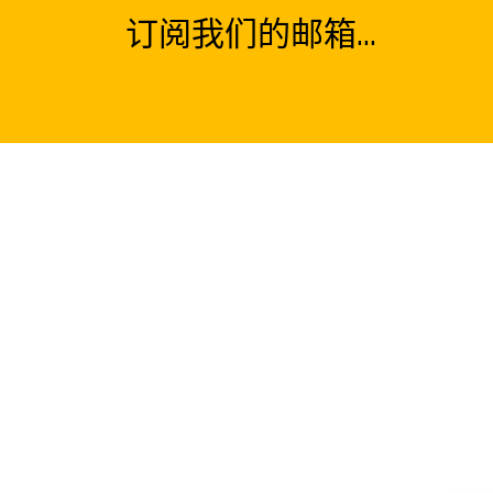
订阅我们的邮箱...