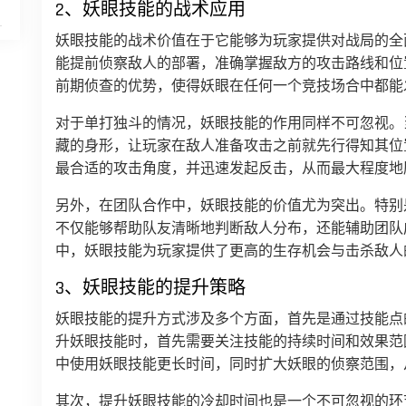
2、妖眼技能的战术应用
妖眼技能的战术价值在于它能够为玩家提供对战局的全
能提前侦察敌人的部署，准确掌握敌方的攻击路线和位
前期侦查的优势，使得妖眼在任何一个竞技场合中都能
对于单打独斗的情况，妖眼技能的作用同样不可忽视。
藏的身形，让玩家在敌人准备攻击之前就先行得知其位
最合适的攻击角度，并迅速发起反击，从而最大程度地
另外，在团队合作中，妖眼技能的价值尤为突出。特别
不仅能够帮助队友清晰地判断敌人分布，还能辅助团队
中，妖眼技能为玩家提供了更高的生存机会与击杀敌人
3、妖眼技能的提升策略
妖眼技能的提升方式涉及多个方面，首先是通过技能点
升妖眼技能时，首先需要关注技能的持续时间和效果范
中使用妖眼技能更长时间，同时扩大妖眼的侦察范围，
其次，提升妖眼技能的冷却时间也是一个不可忽视的环