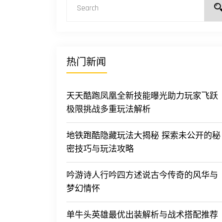
热门新闻
天天酷跑凤凰全新技能曝光助力玩家飞跃
极限挑战多重玩法解析
地铁跑酷隐藏玩法大揭秘 探索未公开的秘
密技巧与玩法攻略
吟游诗人行吟四方述说古今传奇的风华与
梦幻情怀
单牛头英雄最优出装解析与战术搭配推荐