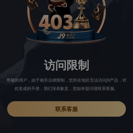
访问限制
尊敬的用户，由于相关法律限制，您所在地区无法访问J9产品，对
此造成的不便，我们深表歉意，您如有疑问请联系客服。
联系客服