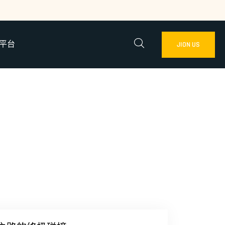
L平台
JION US