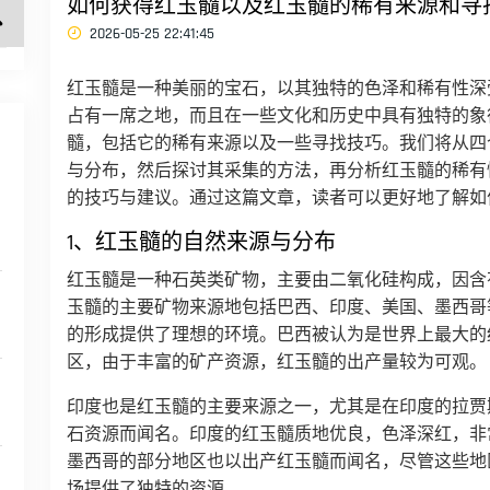
如何获得红玉髓以及红玉髓的稀有来源和寻
2026-05-25 22:41:45
红玉髓是一种美丽的宝石，以其独特的色泽和稀有性深
占有一席之地，而且在一些文化和历史中具有独特的象
髓，包括它的稀有来源以及一些寻找技巧。我们将从四
与分布，然后探讨其采集的方法，再分析红玉髓的稀有
的技巧与建议。通过这篇文章，读者可以更好地了解如
1、红玉髓的自然来源与分布
红玉髓是一种石英类矿物，主要由二氧化硅构成，因含
玉髓的主要矿物来源地包括巴西、印度、美国、墨西哥
的形成提供了理想的环境。巴西被认为是世界上最大的
区，由于丰富的矿产资源，红玉髓的出产量较为可观。
印度也是红玉髓的主要来源之一，尤其是在印度的拉贾
石资源而闻名。印度的红玉髓质地优良，色泽深红，非
墨西哥的部分地区也以出产红玉髓而闻名，尽管这些地
场提供了独特的资源。