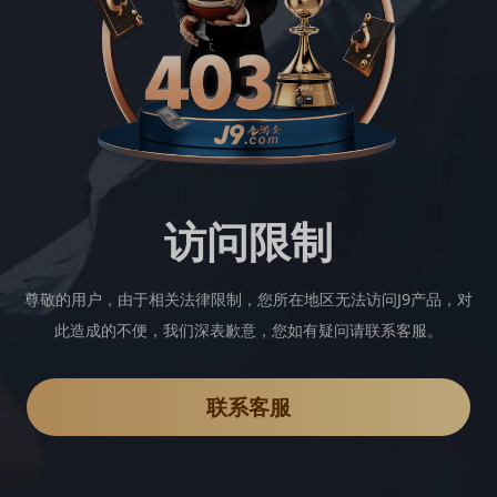
访问限制
尊敬的用户，由于相关法律限制，您所在地区无法访问J9产品，对
此造成的不便，我们深表歉意，您如有疑问请联系客服。
联系客服